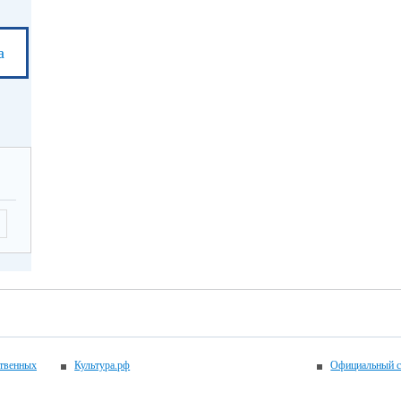
а
ственных
Культура.рф
Официальный с