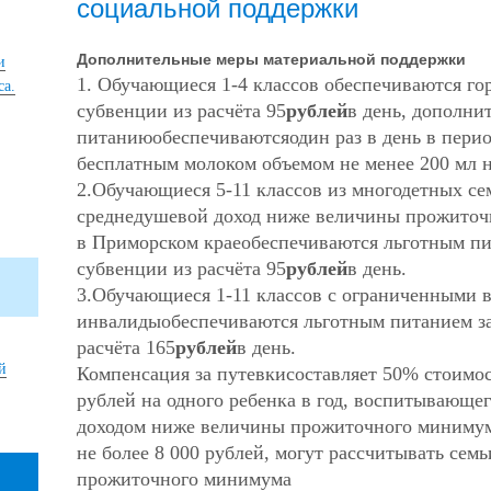
социальной поддержки
Дополнительные меры материальной поддержки
и
1. Обучающиеся 1-4 классов обеспечиваются гор
са.
субвенции из расчёта 95
рублей
в день, дополни
питаниюобеспечиваютсяодин раз в день в перио
бесплатным молоком объемом не менее 200 мл н
2.Обучающиеся 5-11 классов из многодетных с
среднедушевой доход ниже величины прожиточ
в Приморском краеобеспечиваются льготным пи
субвенции из расчёта 95
рублей
в день.
3.Обучающиеся 1-11 классов с ограниченными в
инвалидыобеспечиваются льготным питанием за
расчёта 165
рублей
в день.
й
Компенсация за путевкисоставляет 50% стоимост
рублей на одного ребенка в год, воспитывающе
доходом ниже величины прожиточного минимум
не более 8 000 рублей, могут рассчитывать сем
прожиточного минимума