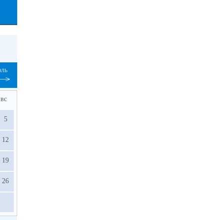
ль
вс
5
12
19
26